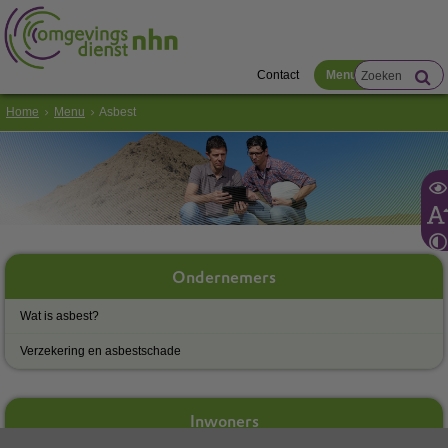
Contact
Menu
Home
Menu
Asbest
Ondernemers
Wat is asbest?
Verzekering en asbestschade
Inwoners