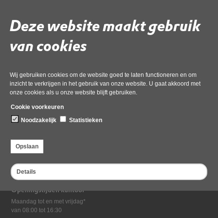
Wat is asbest?
Deze website maakt gebruik
Verzekering en asbestschade
van cookies
Melding overlast
Wij gebruiken cookies om de website goed te laten functioneren en om
inzicht te verkrijgen in het gebruik van onze website. U gaat akkoord met
Terug naar thema's
onze cookies als u onze website blijft gebruiken.
Cookie voorkeuren
Noodzakelijk
Statistieken
Bezoekadres
Opslaan
Dampten 2, 1624 NR Hoorn
Postadres
Details
Postbus 2095, 1620 EB Hoorn
Openingstijden kantoor
Maandag tot en met vrijdag*
van 08:00 tot 16:30