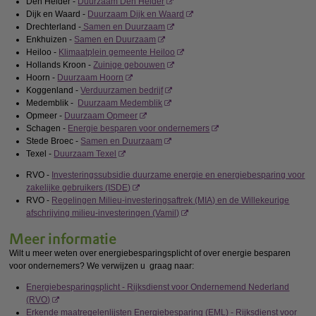
Den Helder -
Duurzaam Den Helder
Dijk en Waard -
Duurzaam Dijk en Waard
Drechterland -
Samen en Duurzaam
Enkhuizen -
Samen en Duurzaam
Heiloo -
Klimaatplein gemeente Heiloo
Hollands Kroon -
Zuinige gebouwen
Hoorn -
Duurzaam Hoorn
Koggenland -
Verduurzamen bedrijf
Medemblik -
Duurzaam Medemblik
Opmeer -
Duurzaam Opmeer
Schagen -
Energie besparen voor ondernemers
Stede Broec -
Samen en Duurzaam
Texel -
Duurzaam Texel
RVO -
Investeringssubsidie duurzame energie en energiebesparing voor
zakelijke gebruikers (ISDE)
RVO -
Regelingen Milieu-investeringsaftrek (MIA) en de Willekeurige
afschrijving milieu-investeringen (Vamil)
Meer informatie
Wilt u meer weten over energiebesparingsplicht of over energie besparen
voor ondernemers? We verwijzen u graag naar:
Energiebesparingsplicht - Rijksdienst voor Ondernemend Nederland
(RVO)
Erkende maatregelenlijsten Energiebesparing (EML) - Rijksdienst voor