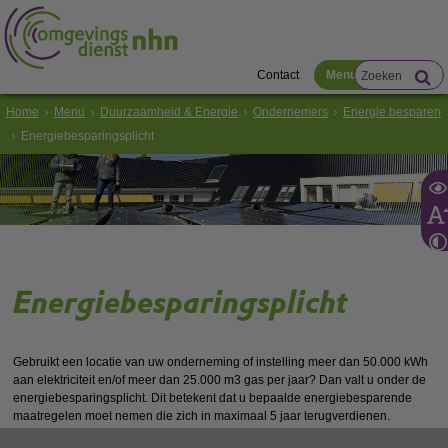
Contact
Menu
Home
Menu
Duurzaamheid & Energie
Ondernemers
Energie besparen
Energiebesparingsplicht
Energiebesparingsplicht
Gebruikt een locatie van uw onderneming of instelling meer dan 50.000 kWh
aan elektriciteit en/of meer dan 25.000 m3 gas per jaar? Dan valt u onder de
energiebesparingsplicht. Dit betekent dat u bepaalde energiebesparende
maatregelen moet nemen die zich in maximaal 5 jaar terugverdienen.
Daarmee bespaart u energie én geld! Onder deze plicht rapporteert u