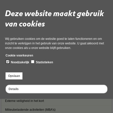
Transport gevaarlijke stoffen
Deze website maakt gebruik
Gevaarlijke stoffen
van cookies
Risicokaart
Bedrijven en instellingen
Zeer Zorgwekkende Stoffen (ZZS)
Wij gebruiken cookies om de website goed te laten functioneren en om
inzicht te verkrijgen in het gebruik van onze website. U gaat akkoord met
Ongewoon voorval melden
onze cookies als u onze website blijft gebruiken.
Cookie voorkeuren
Omgevingsplan en milieuaspecten
Noodzakelijk
Statistieken
Consumentenvuurwerk
Waterstofinitiatieven
Opslaan
Details
Inwoners
Externe veiligheid in het kort
Milieubelastende activiteiten (MBA's)