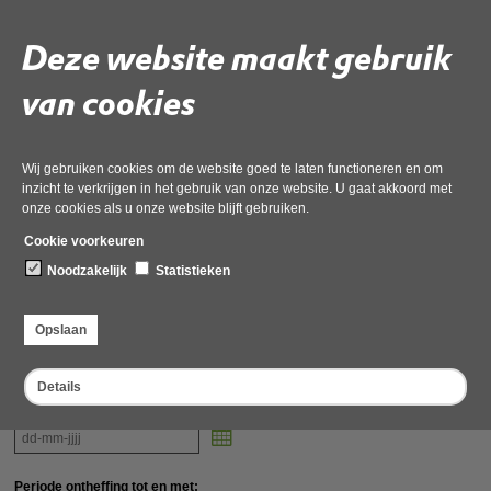
Gegevens besluit
Deze website maakt gebruik
Zaaknummer
van cookies
Projectnaam
Wij gebruiken cookies om de website goed te laten functioneren en om
inzicht te verkrijgen in het gebruik van onze website. U gaat akkoord met
onze cookies als u onze website blijft gebruiken.
Datum besluit
Cookie voorkeuren
Noodzakelijk
Statistieken
Onderwerp
Opslaan
Details
Periode ontheffing vanaf:
Kalender
Periode ontheffing tot en met: