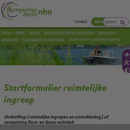
Contact
Menu
Home
Menu
Natuur
Bescherming dieren en planten
Vergunning
aanvragen
Formulieren en toelichting
Startformulier ruimtelijke ingreep
Startformulier ruimtelijke
ingreep
Ontheffing (ruimtelijke ingrepen en ontwikkeling) of
vergunning flora- en fauna-activiteit