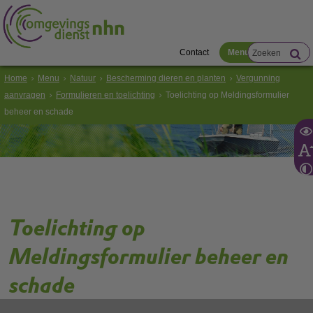
Contact
Menu
Home
Menu
Natuur
Bescherming dieren en planten
Vergunning
aanvragen
Formulieren en toelichting
Toelichting op Meldingsformulier
beheer en schade
Toelichting op
Meldingsformulier beheer en
schade