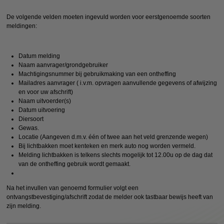
De volgende velden moeten ingevuld worden voor eerstgenoemde soorten
meldingen:
Datum melding
Naam aanvrager/grondgebruiker
Machtigingsnummer bij gebruikmaking van een ontheffing
Mailadres aanvrager ( i.v.m. opvragen aanvullende gegevens of afwijzing
en voor uw afschrift)
Naam uitvoerder(s)
Datum uitvoering
Diersoort
Gewas.
Locatie (Aangeven d.m.v. één of twee aan het veld grenzende wegen)
Bij lichtbakken moet kenteken en merk auto nog worden vermeld.
Melding lichtbakken is telkens slechts mogelijk tot 12.00u op de dag dat
van de ontheffing gebruik wordt gemaakt.
Na het invullen van genoemd formulier volgt een
ontvangstbevestiging/afschrift zodat de melder ook tastbaar bewijs heeft van
zijn melding.