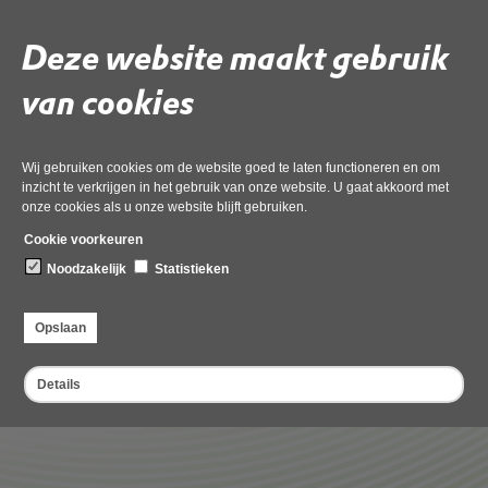
Wanneer is een houtopstand beschermd?
Deze website maakt gebruik
Bij wie moet ik werkzaamheden aan bos en bomen
melden?
van cookies
Wat betekent ‘het vellen van houtopstanden’?
Wij gebruiken cookies om de website goed te laten functioneren en om
Waar is de wachtverplichting van vier weken voor
inzicht te verkrijgen in het gebruik van onze website. U gaat akkoord met
bedoeld?
onze cookies als u onze website blijft gebruiken.
Cookie voorkeuren
Wie bepaalt de bebouwingscontour houtkap?
Noodzakelijk
Statistieken
Meer informatie over bescherming van bos en bomen
Opslaan
Details
Deel deze pagina