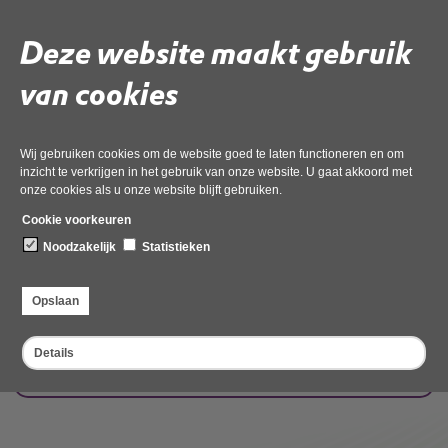
Mag ik vliegen met mijn drone?
Deze website maakt gebruik
Mijn plangebied ligt buiten de Natura 2000-gebieden.
van cookies
Kunnen effecten op voorhand worden uitgesloten?
Meer informatie over Natura 2000-activiteiten
Wij gebruiken cookies om de website goed te laten functioneren en om
inzicht te verkrijgen in het gebruik van onze website. U gaat akkoord met
Stikstof
onze cookies als u onze website blijft gebruiken.
Hoe kan het dat sommige evenementen niet door kunnen
Cookie voorkeuren
gaan vanwege stikstofdepositie en andere evenementen
Noodzakelijk
Statistieken
wel?
Moet een onderzoek naar stikstofdepositie aan eisen
Opslaan
voldoen?
Details
Waar vind ik de laatste informatie m.b.t.
stikstofwetgeving?