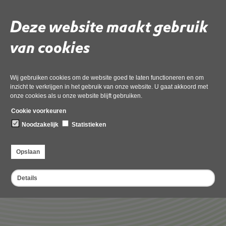
Wat moet ik doen als ik denk dat ik een overtreding heb
gezien?
Deze website maakt gebruik
Wie is het bevoegd gezag als mijn project in meerdere
van cookies
provincies plaatsvindt of effect heeft?
Wat zijn de taken van adviseurs natuur bij de
Wij gebruiken cookies om de website goed te laten functioneren en om
omgevingsdiensten?
inzicht te verkrijgen in het gebruik van onze website. U gaat akkoord met
onze cookies als u onze website blijft gebruiken.
Gaat OD NHN ook over ontwikkelingen in Natuur
Cookie voorkeuren
Netwerk Nederland (NNN)?
Noodzakelijk
Statistieken
Opslaan
Deel deze pagina
Details