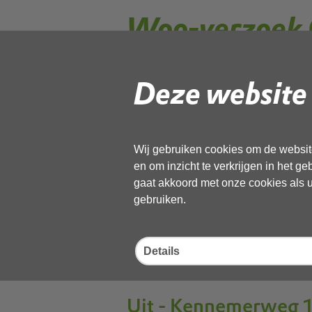
Woo-verzoek 
te Zandvoort
Deze website 
aanvraag_WOO_pnh
Wij gebruiken cookies om de website
en om inzicht te verkrijgen in het g
21 april 2026,
pdf
, 679kB
gaat akkoord met onze cookies als u 
gebruiken.
Geanonimiseerd_woo
Details
21 april 2026,
pdf
, 3MB
Uit - Kennemerweg 1