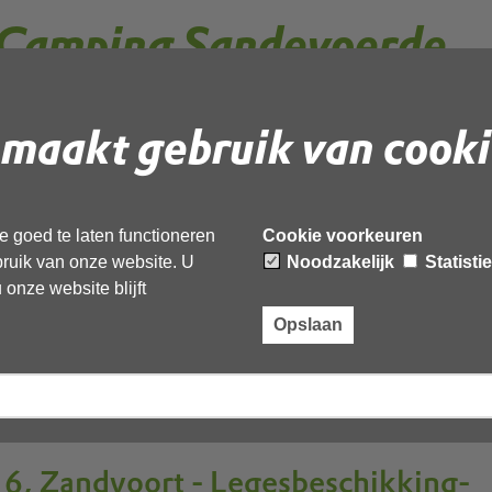
Camping Sandevoerde
maakt gebruik van cooki
_107338328-Geanonimiseerd
 goed te laten functioneren
Cookie voorkeuren
ebruik van onze website. U
Noodzakelijk
Statisti
onze website blijft
Opslaan
 besluit-Geanonimiseerd
6, Zandvoort - Legesbeschikking-