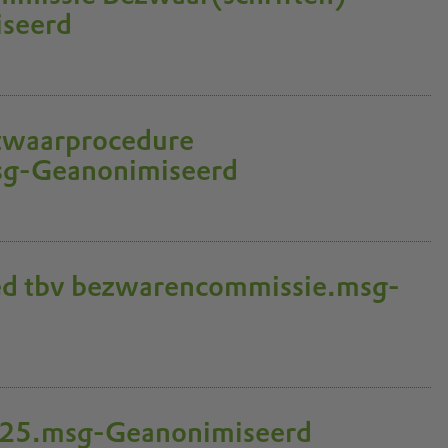
seerd
zwaarprocedure
sg-Geanonimiseerd
d tbv bezwarencommissie.msg-
225.msg-Geanonimiseerd