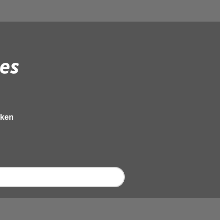
es
eken