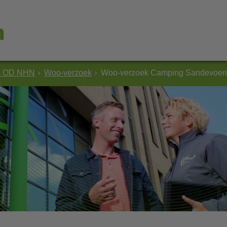
e OD NHN
Woo-verzoek
Woo-verzoek Camping Sandevoerd