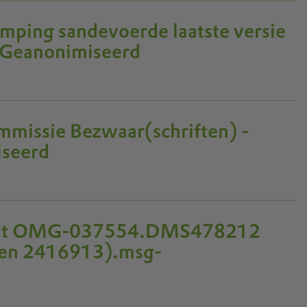
mping sandevoerde laatste versie
Geanonimiseerd
mmissie Bezwaar(schriften) -
seerd
luit OMG-037554.DMS478212
en 2416913).msg-