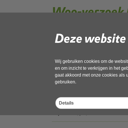
Woo-verzoek 
Lentekabinet '
Deze website 
Uit beslissing Woo
Wij gebruiken cookies om de website
geanonimiseerd
en om inzicht te verkrijgen in het g
gaat akkoord met onze cookies als u 
09 juni 2026,
pdf
, 1MB
gebruiken.
Woo verzoek OMG-0
Details
09 juni 2026,
pdf
, 1MB