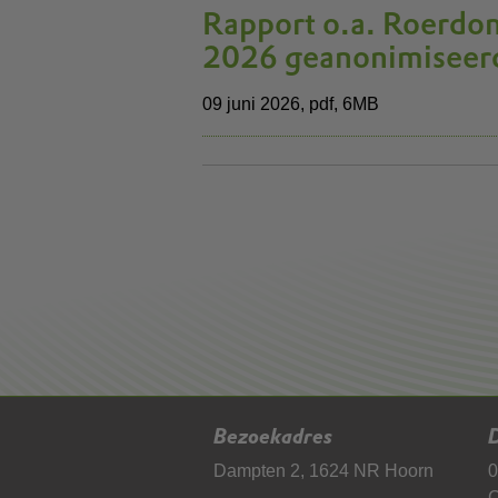
Rapport o.a. Roerdom
2026 geanonimiseer
09 juni 2026,
pdf
, 6MB
Bezoekadres
D
Dampten 2, 1624 NR Hoorn
0
C