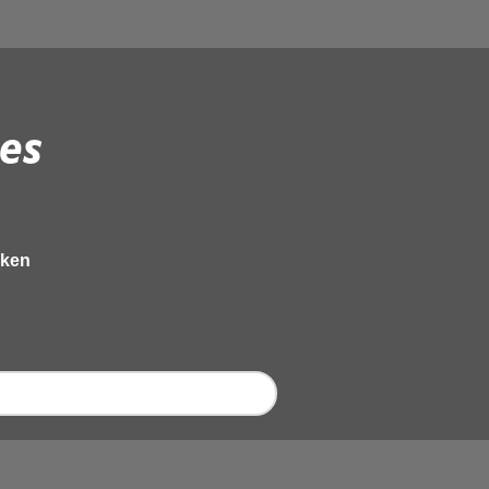
es
eken