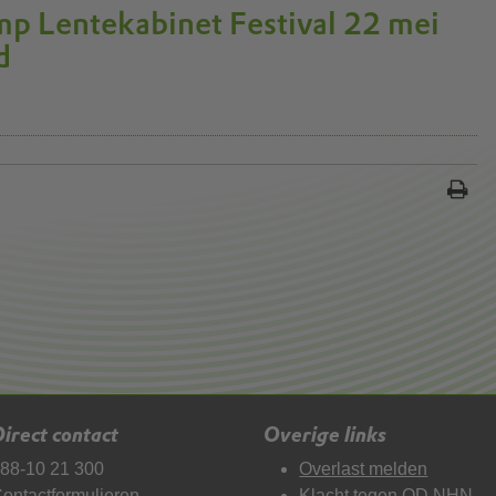
p Lentekabinet Festival 22 mei
d
irect contact
Overige links
88-10 21 300
Overlast melden
ontactformulieren
Klacht tegen OD NHN