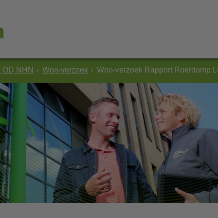
e OD NHN
Woo-verzoek
Woo-verzoek Rapport Roerdomp Len