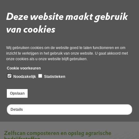
Voorkomen watervervuiling
Deze website maakt gebruik
Welke maatregelen kunt u treffen om lozingen te
voorkomen?
van cookies
Composteren
Wij gebruiken cookies om de website goed te laten functioneren en om
Meer informatie?
inzicht te verkrijgen in het gebruik van onze website. U gaat akkoord met
onze cookies als u onze website blijft gebruiken.
Cookie voorkeuren
Noodzakelijk
Statistieken
Deel deze pagina
Opslaan
Details
Zelfscan composteren en opslag agrarische
bedrijfsstoffen