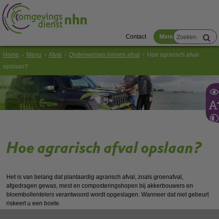
Contact
Menu
Home
Menu
Afval
Onderwerpen binnen afval
Hoe agrarisch afval
opslaan?
Hoe agrarisch afval opslaan?
Het is van belang dat plantaardig agrarisch afval, zoals groenafval,
afgedragen gewas, mest en composteringshopen bij akkerbouwers en
bloembollentelers verantwoord wordt opgeslagen. Wanneer dat niet gebeurt
riskeert u een boete.