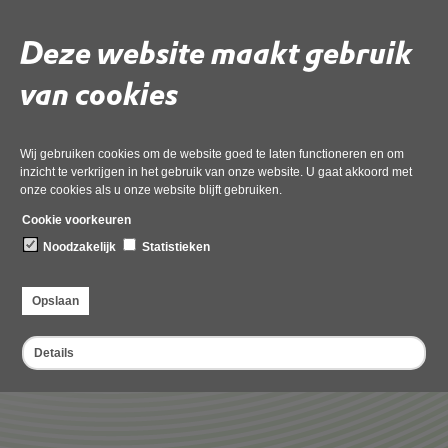
Klik op onderstaande link en bekijk onze vacatures!
Deze website maakt gebruik
Vacatures Omgevingsdienst Noord-Holland Noord
van cookies
Wij gebruiken cookies om de website goed te laten functioneren en om
inzicht te verkrijgen in het gebruik van onze website. U gaat akkoord met
onze cookies als u onze website blijft gebruiken.
Cookie voorkeuren
Noodzakelijk
Statistieken
Opslaan
Details