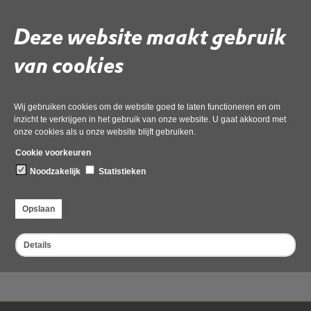
Meldingsformulieren
Deze website maakt gebruik
Inwoners
van cookies
Bodem en de Omgevingswet
Bodem en wonen
Wij gebruiken cookies om de website goed te laten functioneren en om
inzicht te verkrijgen in het gebruik van onze website. U gaat akkoord met
Bodemenergie
onze cookies als u onze website blijft gebruiken.
Cookie voorkeuren
Bodemloket
Noodzakelijk
Statistieken
Melding bodemverontreiniging
Opslaan
Details
Terug naar thema's