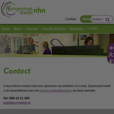
Contact
Menu
Home
Menu
Over ons
Over de OD NHN
Algemeen
Contact
Contact
U kunt direct contact met ons opnemen via telefoon of e-mail. Daarnaast heeft
u de beschikking over ons
online contactformulier
op deze website.
Tel: 088-10 21 300
postbus@odnhn.nl
Op afspraak bent u ook van harte welkom bij ons op kantoor.