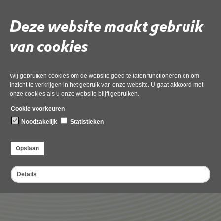
Dampten 2
1624 NR Hoorn
Deze website maakt gebruik
Overige contactopties
van cookies
Post: Postbus 2095, 1620 EB Hoorn
Fax: 0229 - 265 311
Melden overlast
Wij gebruiken cookies om de website goed te laten functioneren en om
Voor het melden van overlast verwijzen wij u naar
onze meldingspagina
inzicht te verkrijgen in het gebruik van onze website. U gaat akkoord met
Overlast
.
onze cookies als u onze website blijft gebruiken.
Klacht over medewerker
Cookie voorkeuren
Als u een klacht heeft over (een medewerker van) de OD NHN vul dan
dit
klachtenformulier
Noodzakelijk
in.
Statistieken
Opslaan
Deel deze pagina
Details