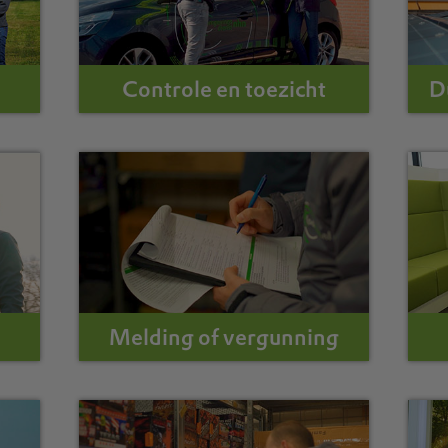
Controle en toezicht
D
Melding of vergunning