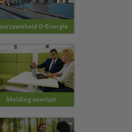
uurzaamheid & Energie
Melding overlast