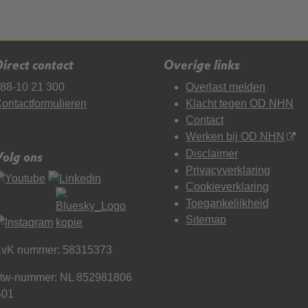
irect contact
Overige links
88-10 21 300
Overlast melden
ontactformulieren
Klacht tegen OD NHN
Contact
Werken bij OD NHN
Disclaimer
Volg ons
Privacyverklaring
Cookieverklaring
Toegankelijkheid
Sitemap
vK nummer: 58315373
tw-nummer: NL 852981806
B01