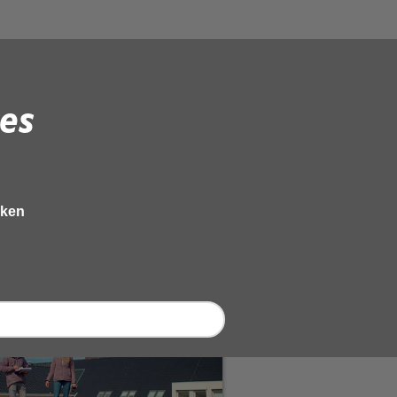
es
eken
Bodem