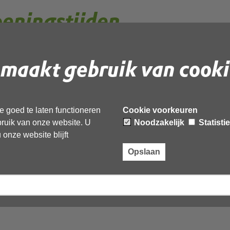
eningstijden
maakt gebruik van cooki
ot en met vrijdag geopend van 08:00 tot 16:30.
ingstijden. Op deze dagen is het kantoor gesloten en
 We zijn dan wel telefonisch of per e-mail bereikbaar.
 goed te laten functioneren
Cookie voorkeuren
op:
ebruik van onze website. U
Noodzakelijk
Statisti
onze website blijft
Opslaan
ag)
elvaart)