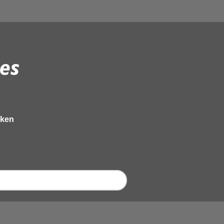
es
eken