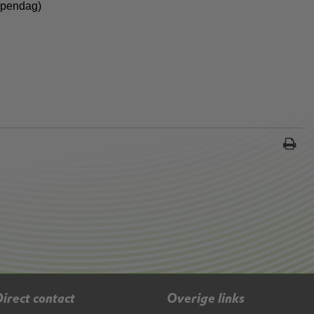
ppendag)
irect contact
Overige links