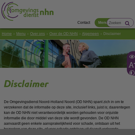
Contact
Menu
Home
Menu
Over ons
Over de OD NHN
Algemeen
Disclaimer
Disclaimer
De Omgevingsdienst Noord-Holland Noord (OD NHN) spant zich in om te
verzekeren dat de informatie op deze site, inclusief links, juist is; daarentegen
kan de OD NHN niet verantwoordelijk worden gehouden voor onjuiste
informatie die door middel van deze site wordt gevonden. De OD NHN
aanvaardt geen enkele aansprakelijkheid voor schade, ontstaan uit het
bezoeken van deze site, of voor schade ontstaan uit daaruit verleende
diensten, aangeboden of verwezen links. Voor zover de mogelijkheid tot