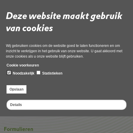
Bij OD NHN kunt u een vergunning aanvragen voor het verbod op
verbrandingen binnen de gemeenten in ons werkgebied. Aan deze
Deze website maakt gebruik
vergunning is een aantal voorwaarden verbonden die afhankelijk zijn van
plaats, omvang, aard en doel van het te ontsteken vuur.
van cookies
Wanneer vergunning aanvragen voor ontbranding?
Wilt u een vergunning aanvragen voor ontbranding?
Wij gebruiken cookies om de website goed te laten functioneren en om
inzicht te verkrijgen in het gebruik van onze website. U gaat akkoord met
onze cookies als u onze website blijft gebruiken.
Cookie voorkeuren
Noodzakelijk
Statistieken
Deel deze pagina
Opslaan
Details
Formulieren