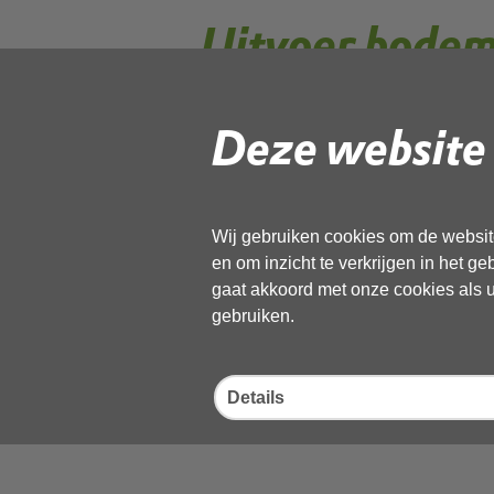
Uitvoer bode
Deze website 
Bij verschillende activiteiten is een
bodemonderzoek is vaststellen of bo
De Omgevingswet regelt dat bodemon
voordat er gebouwd kan worden op e
Wij gebruiken cookies om de website
en om inzicht te verkrijgen in het g
Wanneer bodemonderzoek 
gaat akkoord met onze cookies als u 
gebruiken.
Fasen en normen bodemo
Details
Onderzoek door adviesbu