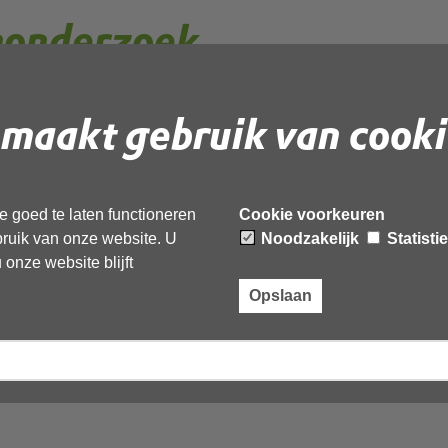
monderzoek
maakt gebruik van cooki
 goed bodemonderzoek belangrijk. Het doel van een
demverontreiniging op een perceel aanwezig is.
derzoek nodig is voordat in de bodem gegraven wordt en
en bodemgevoelige locatie.
 goed te laten functioneren
Cookie voorkeuren
ebruik van onze website. U
Noodzakelijk
Statisti
uitvoeren?
onze website blijft
Opslaan
nderzoek
reau