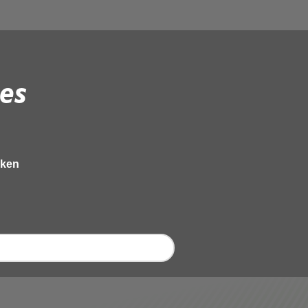
es
eken