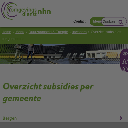
Contact
Menu
Home
Menu
Duurzaamheid & Energie
Inwoners
Overzicht subsidies
per gemeente
Overzicht subsidies per
gemeente
Bergen