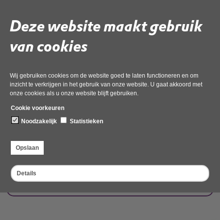
Met de invoering van de Omgevingswet zijn deze komen te vervallen. Door
de gemeenten zal mogelijk opnieuw beleid worden vastgesteld. Tot die tijd
Deze website maakt gebruik
worden in het omgevingsplan bij het toestaan van hogere geluidwaarden de
beleidsuitgangspunten van het vorige beleid aangehouden.
van cookies
Gemeente Alkmaar
Gemeente Bergen
Wij gebruiken cookies om de website goed te laten functioneren en om
inzicht te verkrijgen in het gebruik van onze website. U gaat akkoord met
Gemeente Castricum
onze cookies als u onze website blijft gebruiken.
Cookie voorkeuren
Gemeente Den Helder
Noodzakelijk
Statistieken
Gemeente Dijk en Waard
Opslaan
Gemeente Heiloo
Details
Gemeente Hollands Kroon