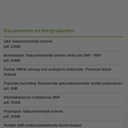
Documenten en leerproducten
Q&A: Natuurvriendelijk isoleren
pdf
, 226kB
Beleidskader: Natuurvriendelijk isoleren onder pre-SMP - PNH
pdf
, 449kB
Format: Offerte uitvraag voor ecologisch onderzoek - Provincie Noord-
Holland
Populatie inschatting: Beschermde gebouwbewonende soorten particulieren
pdf
, 4MB
Informatieblad en routeplanner SMP
pdf
, 763kB
Projectplan: Natuurvriendelijk isoleren
pdf
, 206kB
Richtlijn SMP-onderzoeksmethode Noord-Holland