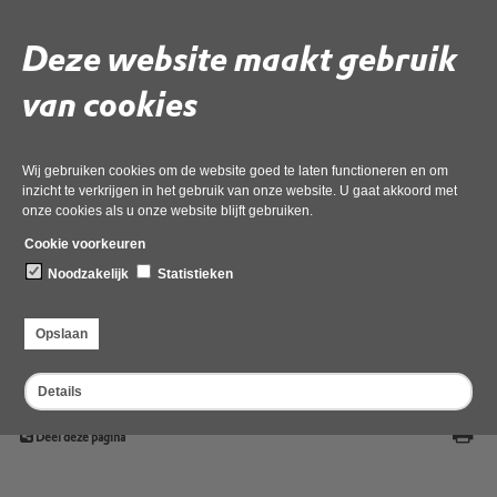
- Een Q&A: Natuurvriendelijk isoleren
Deze website maakt gebruik
- Beleidskader: Natuurvriendelijk isoleren onder
van cookies
pre-SMP - PNH
- Format: Offerte uitvraag voor ecologisch
onderzoek - Provincie Noord-Holland
Wij gebruiken cookies om de website goed te laten functioneren en om
inzicht te verkrijgen in het gebruik van onze website. U gaat akkoord met
- Populatie inschatting: Beschermde
onze cookies als u onze website blijft gebruiken.
gebouwbewonende soorten particulieren
Cookie voorkeuren
- Informatieblad en routeplanner:
Noodzakelijk
Statistieken
Soortenmanagementplan (SMP)
- Projectplan: Natuurvriendelijk isoleren
Opslaan
- Infobijeenkomst Pre-SMP Noord-Holland
Details
Deel deze pagina