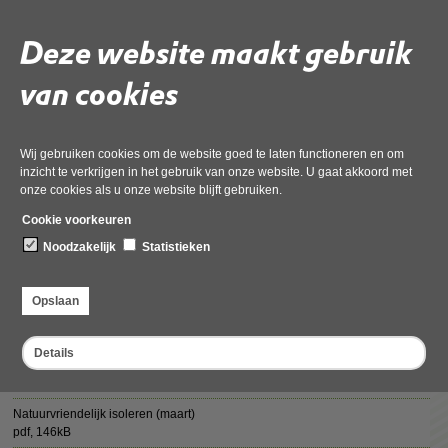
is en of er evenementen plaatsvinden rond SMP's.
Deze website maakt gebruik
Rechts of onderaan (bij de mobiele webversie) deze pagina vindt u de
verschillende nieuwsbrieven.
van cookies
Deel deze pagina
Wij gebruiken cookies om de website goed te laten functioneren en om
inzicht te verkrijgen in het gebruik van onze website. U gaat akkoord met
onze cookies als u onze website blijft gebruiken.
Cookie voorkeuren
Noodzakelijk
Statistieken
Nieuwsbrieven 2024
Opslaan
Natuurvriendelijk isoleren (juni)
pdf
, 137kB
Details
Natuurvriendelijk isoleren (april)
pdf
, 148kB
Natuurvriendelijk isoleren (maart)
pdf
, 146kB