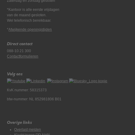
Zaterdag en zondag gesloten
*Kantoor is alle eerste vrijdagen
van de maand gesloten.
Wel telefonisch bereikbaar.
*
Afwijkende openingstijden
Direct contact
088-10 21 300
Contactformulieren
Volg ons
KvK nummer: 58315373
btw-nummer: NL 852981806 B01
Overige links
Overlast melden