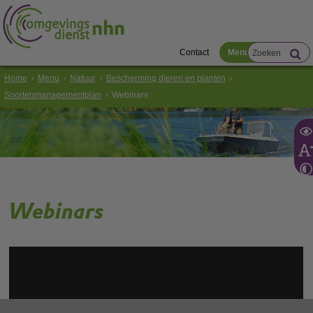
Contact
Menu
Home
Menu
Natuur
Bescherming dieren en planten
Soortenmanagementplan
Webinars
Webinars