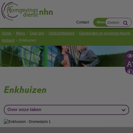
Contact
Menu
Home
Menu
Over ons
Opdrachtgevers
Gemeenten en provincie Noord-
Holland
Enkhuizen
Enkhuizen
Over onze taken