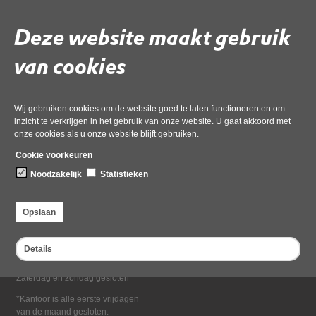
Deel deze pagina
Deze website maakt gebruik
van cookies
Wij gebruiken cookies om de website goed te laten functioneren en om
inzicht te verkrijgen in het gebruik van onze website. U gaat akkoord met
onze cookies als u onze website blijft gebruiken.
Bezoekadres
Cookie voorkeuren
Dampten 2, 1624 NR Hoorn
Noodzakelijk
Statistieken
Postadres
Postbus 2095, 1620 EB Hoorn
Opslaan
Openingstijden kantoor
Maandag tot en met vrijdag*
Details
van 08:00 tot 16:30
Zaterdag en zondag gesloten
*Kantoor is alle eerste vrijdagen
van de maand gesloten.