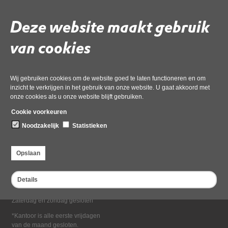
Deel deze pagina
Deze website maakt gebruik
van cookies
Wij gebruiken cookies om de website goed te laten functioneren en om
inzicht te verkrijgen in het gebruik van onze website. U gaat akkoord met
onze cookies als u onze website blijft gebruiken.
Bezoekadres
Cookie voorkeuren
Dampten 2, 1624 NR Hoorn
Noodzakelijk
Statistieken
Postadres
Postbus 2095, 1620 EB Hoorn
Opslaan
Openingstijden kantoor
Maandag tot en met vrijdag*
Details
van 08:00 tot 16:30
Zaterdag en zondag gesloten
*Kantoor is alle eerste vrijdagen
van de maand gesloten.