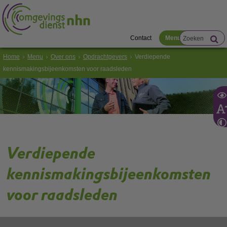
Contact
Menu
Home
Menu
Over ons
Opdrachtgevers
Verdiepende
kennismakingsbijeenkomsten voor raadsleden
Verdiepende
kennismakingsbijeenkomsten
voor raadsleden
In april/mei 2026 heeft u als raadslid tijdens een regionale