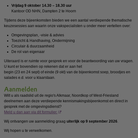
Vrijdag 9 oktober 14.30 – 18.30 uur
Kantoor OD NHN, Dampten 2 te Hoorn
Tijdens deze bijeenkomsten bieden we een aantal verdiepende thematische
keuzesessies aan waarin onze vakspecialisten u onder meer vertellen over:
Omgevingsplan, -visie & advies
Toezicht & Handhaving, Ondermijning
Circulair & duurzaamheid
De rol van eigenaar
Uiteraard is er ruimte voor gesprek en voor de beantwoording van uw vragen.
U kunt er bovendien op rekenen dat er aan het
begin (23 en 24 sept) of einde (9 okt) van de bijeenkomst soep, broodjes en
salades e.d. voor u klaarstaan.
Aanmelden
Wilt u als raadslid uit de regio's Alkmaar, Noordkop of West-Friesland
deelnemen aan deze verdiepende kennismakingsbijeenkomst en direct in
gesprek met de omgevingsdienst?
Meld u dan aan via dit formulier.
Wij ontvangen uw aanmelding graag
uiterlijk op 9 september 2026
.
Wij hopen u te verwelkomen.