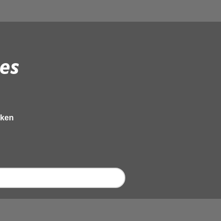
es
eken