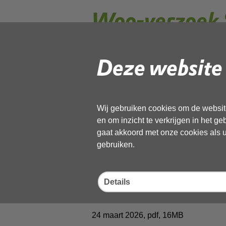
Woo-verzoek 
Deze website 
geanonimiseerde Bes
24 maart 2026,
pdf
, 1MB
Wij gebruiken cookies om de website
en om inzicht te verkrijgen in het g
WSFC-2026288_F
gaat akkoord met onze cookies als u 
gebruiken.
24 maart 2026,
pdf
, 74kB
Details
sanduyn_schoorl_lo
24 maart 2026,
pdf
, 16MB