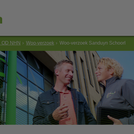
e OD NHN
Woo-verzoek
Woo-verzoek Sanduyn Schoorl