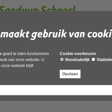
Sanduyn Schoorl
maakt gebruik van cooki
luit
 goed te laten functioneren
Cookie voorkeuren
ebruik van onze website. U
Noodzakelijk
Statisti
ACTUUR-OD-NHN
onze website blijft
Opslaan
gboek_2025--geanonimiseerd