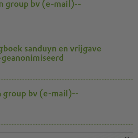
n group bv (e-mail)--
gboek sanduyn en vrijgave
-geanonimiseerd
n group bv (e-mail)--