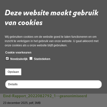
23 december 2025,
pdf
, 1MB
Deze website maakt gebruik
Eind-Rapport_2022057219_1--geanonimiseerd
van cookies
23 december 2025,
pdf
, 4MB
Eind-Rapport_2022062669_1--geanonimiseerd
Wij gebruiken cookies om de website goed te laten functioneren en om
inzicht te verkrijgen in het gebruik van onze website. U gaat akkoord met
23 december 2025,
pdf
, 3MB
onze cookies als u onze website blijft gebruiken.
Cookie voorkeuren
Eind-Rapport_2022068596_1--geanonimiseerd
Noodzakelijk
Statistieken
23 december 2025,
pdf
, 4MB
Opslaan
Eind-Rapport_2022068603_1--geanonimiseerd
23 december 2025,
pdf
, 2MB
Details
Eind-Rapport_2022082792_1--geanonimiseerd
23 december 2025,
pdf
, 3MB