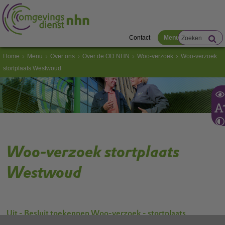
Contact
Menu
Home
Menu
Over ons
Over de OD NHN
Woo-verzoek
Woo-verzoek
stortplaats Westwoud
Woo-verzoek stortplaats
Westwoud
Uit - Besluit toekennen Woo-verzoek - stortplaats
Westwoud_geanonimiseerd