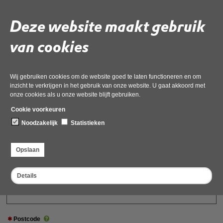
Bent u een particulier of een bedrijf?
Deze website maakt gebruik
Particulier
van cookies
bedrijf
Voornamen
Wij gebruiken cookies om de website goed te laten functioneren en om
inzicht te verkrijgen in het gebruik van onze website. U gaat akkoord met
onze cookies als u onze website blijft gebruiken.
Achternaam
Cookie voorkeuren
Noodzakelijk
Statistieken
Straatnaam
Opslaan
Details
Huisnummer
Postcode