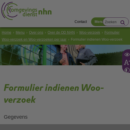
Contact
Menu
Home
Menu
Over ons
Over de OD NHN
Woo-verzoek
Formulier
Woo-verzoek en Woo-verzoeken per jaar
Formulier indienen Woo-verzoek
Formulier indienen Woo-
verzoek
Gegevens
Velden met een
zijn verplicht.