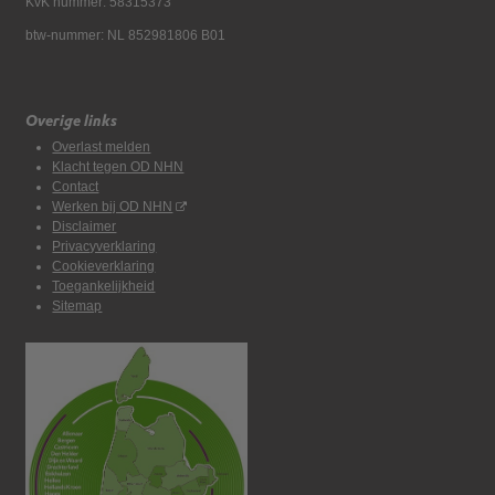
KvK nummer: 58315373
btw-nummer: NL 852981806 B01
Overige links
Overlast melden
Klacht tegen OD NHN
Contact
Werken bij OD NHN
Disclaimer
Privacyverklaring
Cookieverklaring
Toegankelijkheid
Sitemap