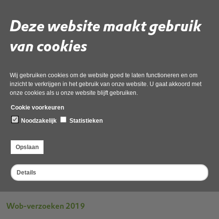
Woo-verzoeken 2026
Deze website maakt gebruik
van cookies
Woo-verzoeken 2025
Wij gebruiken cookies om de website goed te laten functioneren en om
Woo-verzoeken 2024
inzicht te verkrijgen in het gebruik van onze website. U gaat akkoord met
onze cookies als u onze website blijft gebruiken.
Cookie voorkeuren
Woo-verzoeken 2023
Noodzakelijk
Statistieken
Woo-verzoeken 2022
Opslaan
Details
Wob-verzoeken 2021
Wob-verzoeken 2019