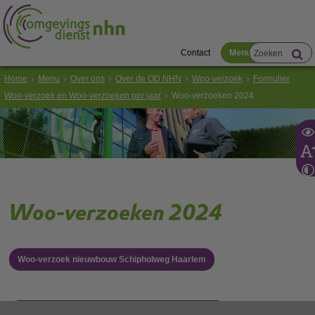
Contact
Menu
Home
Menu
Over ons
Over de OD NHN
Woo-verzoek
Formulier
Woo-verzoek en Woo-verzoeken per jaar
Woo-verzoeken 2024
Woo-verzoeken 2024
Woo-verzoek nieuwbouw Schipholweg Haarlem
Woo-verzoek datacenter Microsoft Wieringermeer