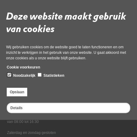
Deze website maakt gebruik
Deel deze pagina
van cookies
Wij gebruiken cookies om de website goed te laten functioneren en om
inzicht te verkrijgen in het gebruik van onze website. U gaat akkoord met
onze cookies als u onze website blijft gebruiken.
Cookie voorkeuren
Noodzakelijk
Statistieken
Bezoekadres
Dampten 2, 1624 NR Hoorn
Opslaan
Postadres
Postbus 2095, 1620 EB Hoorn
Details
Openingstijden kantoor
Maandag tot en met vrijdag*
van 08:00 tot 16:30
Zaterdag en zondag gesloten