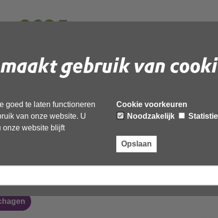
en 2025
maakt gebruik van cooki
en Heiloo
 goed te laten functioneren
Cookie voorkeuren
ebruik van onze website. U
Noodzakelijk
Statisti
k Schagen
onze website blijft
Opslaan
oud
dsbloemstraat
chagen