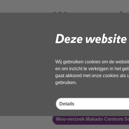
Woo-verzoek
Deze website 
Woo-verzoek Project Groots Won
Woo-verzoek Starnmeerdijk
Wij gebruiken cookies om de website
en om inzicht te verkrijgen in het g
Woo-verzoek diesel propaantan
gaat akkoord met onze cookies als u 
gebruiken.
Woo-verzoek Stortplaats Westw
Woo-verzoek Asterstraat en Gou
Details
Woo-verzoek Makado Centrum S