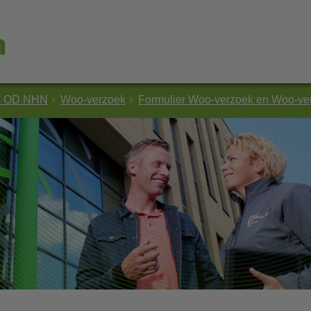
e OD NHN
Woo-verzoek
Formulier Woo-verzoek en Woo-ver