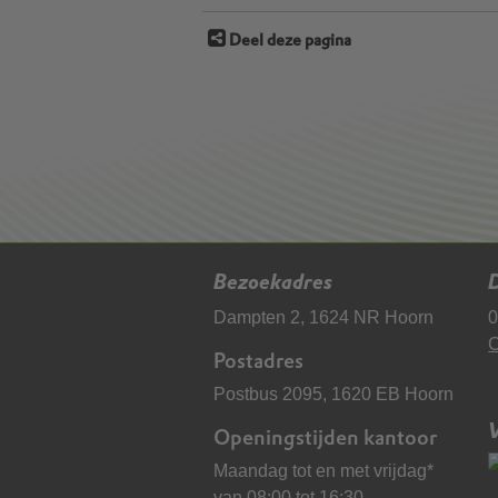
Deel deze pagina
Bezoekadres
D
Dampten 2, 1624 NR Hoorn
0
C
Postadres
Postbus 2095, 1620 EB Hoorn
Openingstijden kantoor
Maandag tot en met vrijdag*
van 08:00 tot 16:30