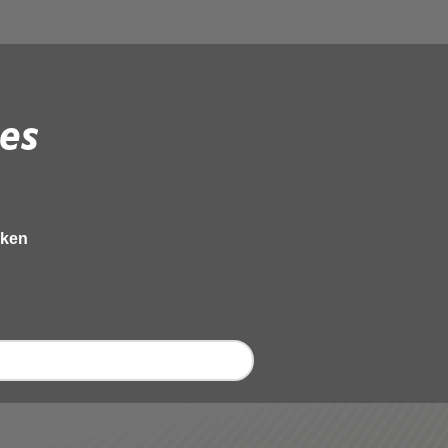
es
eken