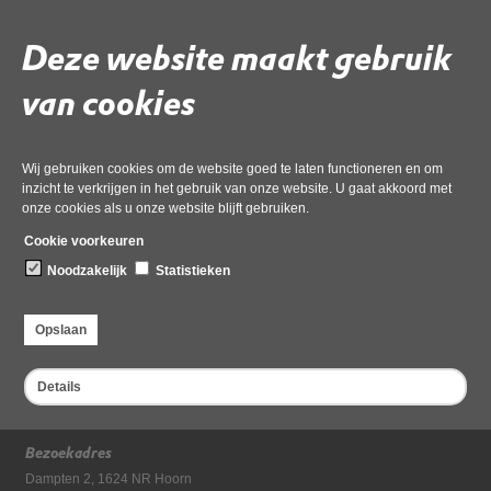
Overlast
Deze website maakt gebruik
van cookies
Deel deze pagina
Wij gebruiken cookies om de website goed te laten functioneren en om
inzicht te verkrijgen in het gebruik van onze website. U gaat akkoord met
onze cookies als u onze website blijft gebruiken.
Cookie voorkeuren
Noodzakelijk
Statistieken
Meldingsformulier overlast
Opslaan
Meldingsformulier Overlast
Details
Bezoekadres
Dampten 2, 1624 NR Hoorn