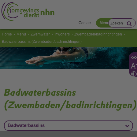
Contact
Menu
Home
Menu
Zwemwater
Inwoners
Zwembaden/badinrichtingen
Badwaterbassins (Zwembaden/badinrichtingen)
Badwaterbassins
(Zwembaden/badinrichtingen)
Badwaterbassins