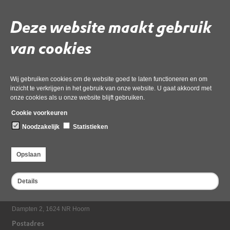
Regeling (incidentele) festiviteiten
Op 1 januari 2024 is de nieuwe Omgevingswet ingegaan. Hierdoor kan wet- en
Deze website maakt gebruik
regelgeving gewijzigd zijn. Wij werken aan het actualiseren van onze website
hierop. Aan de informatie op de site kunnen geen rechten ontleend worden.
van cookies
Formulieren
Wij gebruiken cookies om de website goed te laten functioneren en om
inzicht te verkrijgen in het gebruik van onze website. U gaat akkoord met
onze cookies als u onze website blijft gebruiken.
Cookie voorkeuren
Noodzakelijk
Statistieken
Opslaan
Details
Bezoekadres
Dampten 2, 1624 NR Hoorn
Postadres