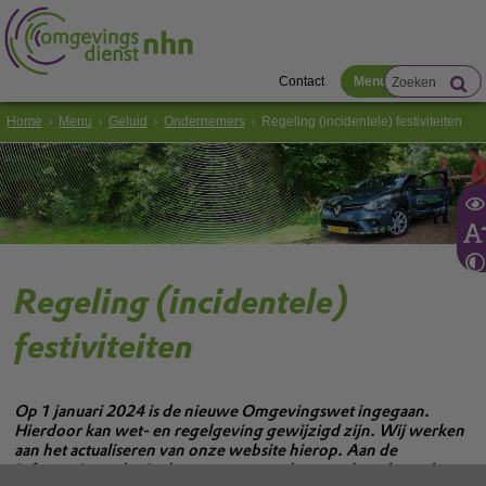
Contact
Menu
Home
Menu
Geluid
Ondernemers
Regeling (incidentele) festiviteiten
Regeling (incidentele)
festiviteiten
Op 1 januari 2024 is de nieuwe Omgevingswet ingegaan.
Hierdoor kan wet- en regelgeving gewijzigd zijn. Wij werken
aan het actualiseren van onze website hierop. Aan de
informatie op de site kunnen geen rechten ontleend worden.