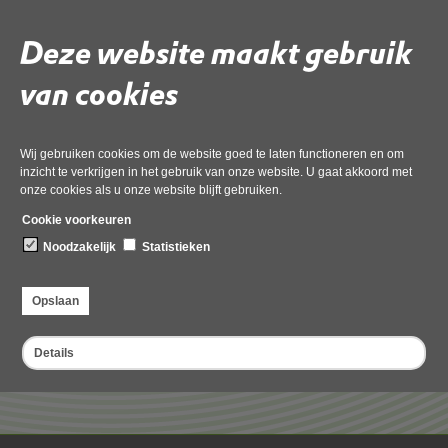
Uw gemeente stelt jaarlijks een aantal collectieve festiviteiten vast zoals
kermis of Koningsdag. Daarnaast heeft u een aantal dagen per jaar recht op
Deze website maakt gebruik
incidentele festiviteiten.
van cookies
Geluid bij festiviteiten
Wij gebruiken cookies om de website goed te laten functioneren en om
Deel deze pagina
inzicht te verkrijgen in het gebruik van onze website. U gaat akkoord met
onze cookies als u onze website blijft gebruiken.
Cookie voorkeuren
Noodzakelijk
Statistieken
Opslaan
Formulieren
Details
Formulier aanmelden (incidentele) festiviteiten