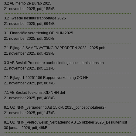
3.2 AB memo 2e Burap 2025
21 november 2025,
pdf
, 155kB
3.2 Tweede bestuursrapportage 2025
21 november 2025,
pdf
, 694kB
3.1 Financiële verordening OD NHN 2025
21 november 2025,
pdf
, 350kB
7.1 Bijlage 3 SAMENVATTING RAPPORTEN 2023 - 2025 pnh
21 november 2025,
pdf
, 429kB
3.3 AB Besluit Procedure aanbesteding accountantsdiensten
21 november 2025,
pdf
, 121kB
7.1 Bijlage 1 20251106 Rapport verkenning OD NH
21 november 2025,
pdf
, 867kB
7.1 AB Besluit Toekomst OD NHN def
21 november 2025,
pdf
, 408kB
8.1 OD NHN_vergadering AB 15 okt. 2025_conceptnotulen(2)
21 november 2025,
pdf
, 147kB
8.1 OD NHN_Vertrouwelijk_Vergadering AB 15 oktober 2025_Besluitenlijst
30 januari 2026,
pdf
, 49kB