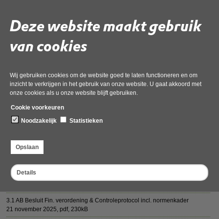
Deel deze pagina
Deze website maakt gebruik
van cookies
Wij gebruiken cookies om de website goed te laten functioneren en om
Vergaderstukken AB 10 december 2025
inzicht te verkrijgen in het gebruik van onze website. U gaat akkoord met
onze cookies als u onze website blijft gebruiken.
2.1 Rekentabel Stemverdeling AB vanaf 1 januari 2025
Cookie voorkeuren
21 november 2025,
pdf
, 231kB
Noodzakelijk
Statistieken
2.1 AB Besluit rekentabel stemverdeling 2026
21 november 2025,
pdf
, 117kB
Opslaan
3.1 Controleprotocol 2025 OD NHN
21 november 2025,
pdf
, 457kB
Details
2.1 Rekentabel Stemverdeling AB vanaf 1 januari 2026
21 november 2025,
pdf
, 206kB
3.1 AB Besluit Fin. verordening & Controleprotocol incl. normenkader
21 november 2025,
pdf
, 230kB