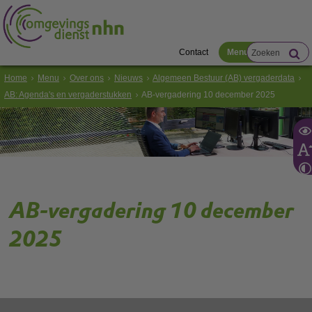
Contact
Menu
Home
Menu
Over ons
Nieuws
Algemeen Bestuur (AB) vergaderdata
AB: Agenda's en vergaderstukken
AB-vergadering 10 december 2025
AB-vergadering 10 december
2025