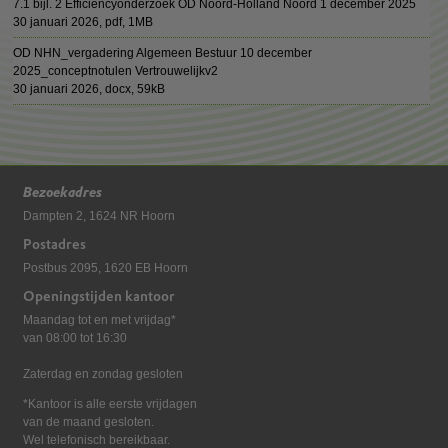
7.1 bijl. 2 Efficiencyonderzoek OD Noord-Holland Noord 1 december 2025
30 januari 2026,
pdf
, 1MB
OD NHN_vergadering Algemeen Bestuur 10 december
2025_conceptnotulen Vertrouwelijkv2
30 januari 2026,
docx
, 59kB
Bezoekadres
Dampten 2, 1624 NR Hoorn
Postadres
Postbus 2095, 1620 EB Hoorn
Openingstijden kantoor
Maandag tot en met vrijdag*
van 08:00 tot 16:30
Zaterdag en zondag gesloten
*Kantoor is alle eerste vrijdagen
van de maand gesloten.
Wel telefonisch bereikbaar.