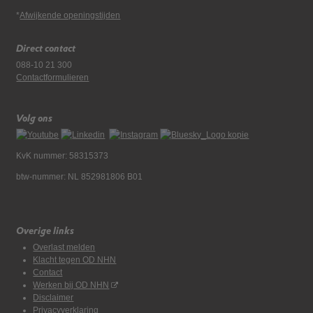
*
Afwijkende openingstijden
Direct contact
088-10 21 300
Contactformulieren
Volg ons
KvK nummer: 58315373
btw-nummer: NL 852981806 B01
Overige links
Overlast melden
Klacht tegen OD NHN
Contact
Werken bij OD NHN
Disclaimer
Privacyverklaring