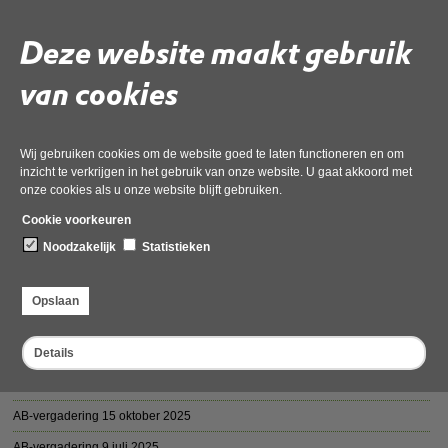
Vergaderdata Algemeen Bestuur (AB)
Deze website maakt gebruik
van cookies
Deel deze pagina
Wij gebruiken cookies om de website goed te laten functioneren en om
inzicht te verkrijgen in het gebruik van onze website. U gaat akkoord met
onze cookies als u onze website blijft gebruiken.
Cookie voorkeuren
Noodzakelijk
Statistieken
AB: Agenda's en vergaderstukken
AB-vergadering 1 juli 2026
Opslaan
AB-vergadering 17 april 2026
Details
AB-vergadering 19 maart 2026 (geannuleerd)
AB-vergadering 10 december 2025
AB-vergadering 15 oktober 2025
AB-vergadering 9 juli 2025