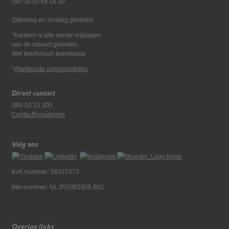
van 08:00 tot 16:30
Zaterdag en zondag gesloten
*Kantoor is alle eerste vrijdagen
van de maand gesloten.
Wel telefonisch bereikbaar.
*
Afwijkende openingstijden
Direct contact
088-10 21 300
Contactformulieren
Volg ons
KvK nummer: 58315373
btw-nummer: NL 852981806 B01
Overige links