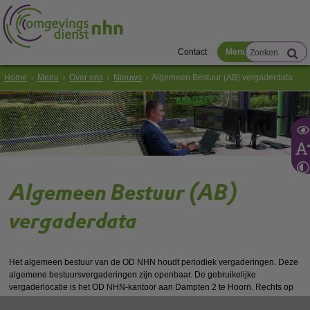
Contact
Menu
Home
Menu
Over ons
Nieuws
Algemeen Bestuur (AB) vergaderdata
Algemeen Bestuur (AB)
vergaderdata
Het algemeen bestuur van de OD NHN houdt periodiek vergaderingen. Deze
algemene bestuursvergaderingen zijn openbaar. De gebruikelijke
vergaderlocatie is het OD NHN-kantoor aan Dampten 2 te Hoorn. Rechts op
deze pagina vindt u de vergaderstukken.