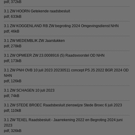
pdf
, 372kB
3.1 ZW HOORN Getekende raadsbesluit
pdf
, 633kB
3.1 ZW KOGGENLAND RB ZW begroting 2024 Omgevingsdienst NHN
pdf
, 46kB
3.1 ZW MEDEMBLIK ZW Jaarstukken
pdf
, 278kB
3.1 ZW OPMEER ZW 23.0008916 (5) Raadsvoorstel OD NHN
pdf
, 173kB
3.1 ZW PNH OVB 10 juli 2023 20230511 concept PS JS 2022 BGR 2024 OD
NHN
pdf
, 126kB
3.1 ZW SCHAGEN 10 juli 2023
pdf
, 74kB
3.1 ZW STEDE BROEC Raadsbesluit zienswijze Stede Broec 6 juli 2023
pdf
, 110kB
3.1 ZW TEXEL Raadsbesluit - Jaarrekening 2022 en Begroting 2024 juni
2023
pdf
, 326kB