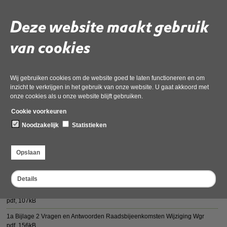
Deze website maakt gebruik
van cookies
Deel deze pagina
Wij gebruiken cookies om de website goed te laten functioneren en om
inzicht te verkrijgen in het gebruik van onze website. U gaat akkoord met
onze cookies als u onze website blijft gebruiken.
Cookie voorkeuren
Vergaderstukken AB 13 september 2023
Noodzakelijk
Statistieken
0 Agenda AB-vergadering 13 september 2023
pdf
, 90kB
Opslaan
1a Bijlage 1 Concept Kaderstellend besluit gewijzigde wgr. (def)
pdf
, 513kB
Details
1a Aanbiedingsbrief concept kaderstellend besluit (juli 2023)
pdf
, 107kB
1a Bijlage 2 Vragen en Antwoorden Raadsbijeenkomsten Wijziging Wgr
pdf
, 156kB