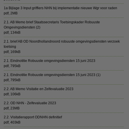
1a Bijlage 3 Input griffiers NHN bij implementatie nieuwe Wgr voor raden
pdf
, 2MB
2.1. AB Memo brief Staatssecretaris Toetsingskader Robuuste
Omgevingsdiensten (2)
pdf
, 134kB
2.1. brief AB OD Noordhollandnoord robuuste omgevingsdiensten verzoek
toetsing
pdf
, 169kB
2.1. Eindnotitie Robuuste omgevingsdiensten 15 juni 2023
pdf
, 795kB
2.1. Eindnotitie Robuuste omgevingsdiensten 15 juni 2023 (1)
pdf
, 795kB
2.2. AB Memo Visitatie en Zelfevaluatie 2023
pdf
, 106kB
2.2. OD NHN - Zelfevaluatie 2023
pdf
, 23MB
2.2. Visitatierapport ODNHN definitief
pdf
, 403kB