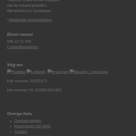
*Kantoor is alle eerste vrijdagen
van de maand gesloten.
Wel telefonisch bereikbaar.
*
Afwijkende openingstijden
Direct contact
088-10 21 300
Contactformulieren
Volg ons
KvK nummer: 58315373
btw-nummer: NL 852981806 B01
Overige links
Overlast melden
Klacht tegen OD NHN
Contact