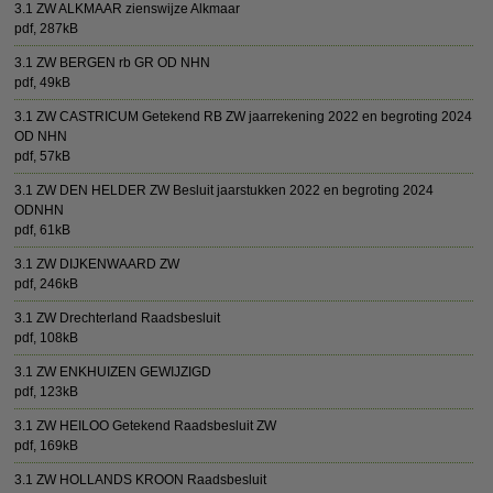
3.1 ZW ALKMAAR zienswijze Alkmaar
pdf
, 287kB
3.1 ZW BERGEN rb GR OD NHN
pdf
, 49kB
3.1 ZW CASTRICUM Getekend RB ZW jaarrekening 2022 en begroting 2024
OD NHN
pdf
, 57kB
3.1 ZW DEN HELDER ZW Besluit jaarstukken 2022 en begroting 2024
ODNHN
pdf
, 61kB
3.1 ZW DIJKENWAARD ZW
pdf
, 246kB
3.1 ZW Drechterland Raadsbesluit
pdf
, 108kB
3.1 ZW ENKHUIZEN GEWIJZIGD
pdf
, 123kB
3.1 ZW HEILOO Getekend Raadsbesluit ZW
pdf
, 169kB
3.1 ZW HOLLANDS KROON Raadsbesluit