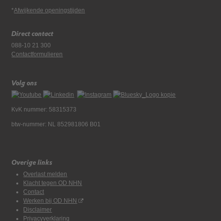
*
Afwijkende openingstijden
Direct contact
088-10 21 300
Contactformulieren
Volg ons
KvK nummer: 58315373
btw-nummer: NL 852981806 B01
Overige links
Overlast melden
Klacht tegen OD NHN
Contact
Werken bij OD NHN
Disclaimer
Privacyverklaring