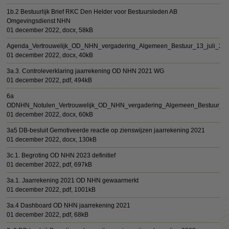
1b.2 Bestuurlijk Brief RKC Den Helder voor Bestuursleden AB
Omgevingsdienst NHN
01 december 2022,
docx
, 58kB
Agenda_Vertrouwelijk_OD_NHN_vergadering_Algemeen_Bestuur_13_juli_20
01 december 2022,
docx
, 40kB
3a.3. Controleverklaring jaarrekening OD NHN 2021 WG
01 december 2022,
pdf
, 494kB
6a
ODNHN_Notulen_Vertrouwelijk_OD_NHN_vergadering_Algemeen_Bestuur_0
01 december 2022,
docx
, 60kB
3a5 DB-besluit Gemotiveerde reactie op zienswijzen jaarrekening 2021
01 december 2022,
docx
, 130kB
3c.1. Begroting OD NHN 2023 definitief
01 december 2022,
pdf
, 697kB
3a.1. Jaarrekening 2021 OD NHN gewaarmerkt
01 december 2022,
pdf
, 1001kB
3a.4 Dashboard OD NHN jaarrekening 2021
01 december 2022,
pdf
, 68kB