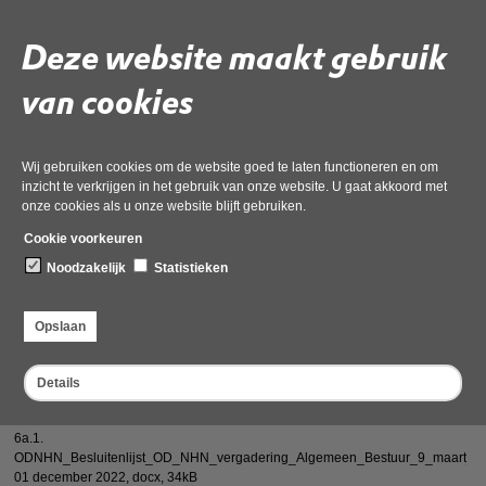
Deze website maakt gebruik
Deel deze pagina
van cookies
Wij gebruiken cookies om de website goed te laten functioneren en om
inzicht te verkrijgen in het gebruik van onze website. U gaat akkoord met
onze cookies als u onze website blijft gebruiken.
Vergaderstukken 13 juli 2022
Cookie voorkeuren
3b AB-Besluit resultaatbestemming 2021, inclusief bijlage resultaatverdeling
Noodzakelijk
Statistieken
01 december 2022,
pdf
, 171kB
3c AB-besluit begroting 2023
Opslaan
01 december 2022,
pdf
, 105kB
3b1 DB-besluit Gemotiveerde reactie op zienswijzen resultaatbestemming
Details
2021
01 december 2022,
docx
, 128kB
6a.1.
ODNHN_Besluitenlijst_OD_NHN_vergadering_Algemeen_Bestuur_9_maart_2
01 december 2022,
docx
, 34kB