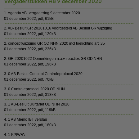
Vergaderstukken AB 9 december 2020
1. Agenda AB_vergadering 9 december 2020
01 december 2022,
pdf
, 61kB
2. AB- Besluit GR 20201016 voorgesteld AB Besluit GR wijziging
01 december 2022,
pdf
, 120kB
2. conceptwijziging GR OD NHN 2020 incl toelichting art .35
01 december 2022,
pdf
, 236kB
2. GR 20201022 Opmerkingen n.a.v. reacties GR OD NHN
01 december 2022,
pdf
, 196kB
3. 0 AB-Besluit Concept Controleprotocol 2020
01 december 2022,
pdf
, 70kB
3. 0 Controleprotocol 2020 OD NHN
01 december 2022,
pdf
, 313kB
3. 1 AB-Besluit Uurtarief OD NHN 2020
01 december 2022,
pdf
, 119kB
4. 1 AB Memo IBT verslag
01 december 2022,
pdf
, 180kB
4. 1 KPIWFA