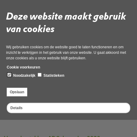
Deze vergadering wordt gefaciliteerd door Notubiz en is live
te volgen door het kopiëren van onderstaande link in uw lokale
Deze website maakt gebruik
browser:
https://odnhn.notubiz.nl/vergadering/754277/Algemeen%
12-2020
van cookies
Voor meer informatie kunt u contact opnemen met mevrouw
D.van der Kolk (dvanderkolk@odnhn.nl).
Wij gebruiken cookies om de website goed te laten functioneren en om
Deze vergadering wordt gefaciliteerd door Notubiz en
is live te volgen via
inzicht te verkrijgen in het gebruik van onze website. U gaat akkoord met
deze link
.
onze cookies als u onze website blijft gebruiken.
Voor meer informatie kunt u contact opnemen met mevrouw D.van der Kolk
Cookie voorkeuren
(dvanderkolk@odnhn.nl).
Noodzakelijk
Statistieken
Deel deze pagina
Opslaan
Details