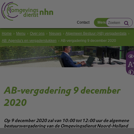
Contact
Menu
Home
Menu
Over ons
Nieuws
Algemeen Bestuur (AB) vergaderdata
AB: Agenda's en vergaderstukken
AB-vergadering 9 december 2020
AB-vergadering 9 december
2020
Op 9 december 2020 zal van 10:00 tot 12:00 uur de algemene
bestuursvergadering van de Omgevingsdienst Noord-Holland
Noord (OD NHN) digitaal worden gehouden.