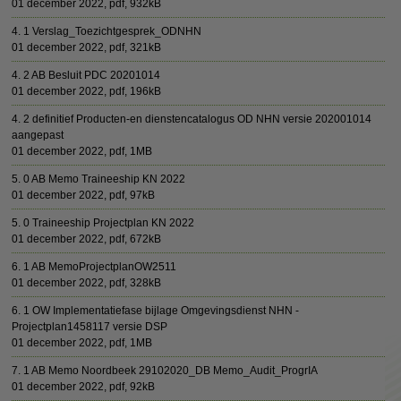
01 december 2022,
pdf
, 932kB
4. 1 Verslag_Toezichtgesprek_ODNHN
01 december 2022,
pdf
, 321kB
4. 2 AB Besluit PDC 20201014
01 december 2022,
pdf
, 196kB
4. 2 definitief Producten-en dienstencatalogus OD NHN versie 202001014
aangepast
01 december 2022,
pdf
, 1MB
5. 0 AB Memo Traineeship KN 2022
01 december 2022,
pdf
, 97kB
5. 0 Traineeship Projectplan KN 2022
01 december 2022,
pdf
, 672kB
6. 1 AB MemoProjectplanOW2511
01 december 2022,
pdf
, 328kB
6. 1 OW Implementatiefase bijlage Omgevingsdienst NHN -
Projectplan1458117 versie DSP
01 december 2022,
pdf
, 1MB
7. 1 AB Memo Noordbeek 29102020_DB Memo_Audit_ProgrIA
01 december 2022,
pdf
, 92kB