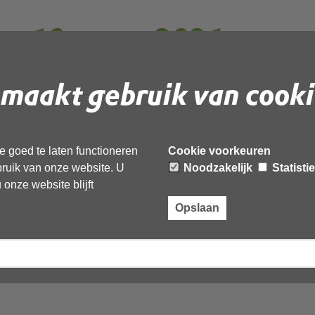
ng 10 maart 2021
maakt gebruik van cooki
00 tot 12:00 uur de algemene
 Omgevingsdienst Noord-Holland Noord (OD
den.
liteerd door Notubiz en is live te volgen door
 goed te laten functioneren
Cookie voorkeuren
 link naar uw lokale browser:
ebruik van onze website. U
Noodzakelijk
Statisti
/vergadering/831715/Algemeen%20Bestuur%201
onze website blijft
Opslaan