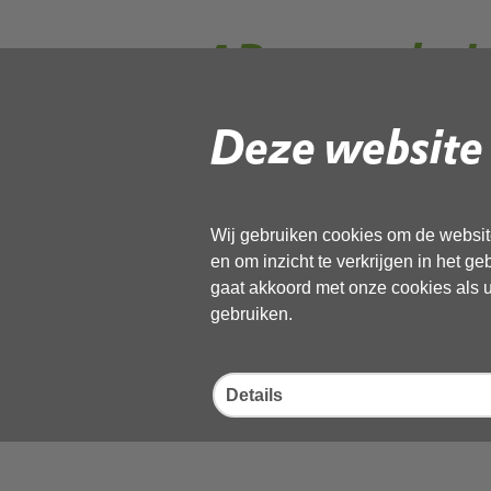
AB-vergaderi
Deze website 
Op 10 maart 2021 zal van 10:
bestuursvergadering van de
NHN) digitaal worden gehou
Deze vergadering wordt gefaci
Wij gebruiken cookies om de website
het kopiëren van onderstaande
en om inzicht te verkrijgen in het g
https://odnhn.notubiz.nl
gaat akkoord met onze cookies als u 
03-2021
gebruiken.
Details
Deel deze pagina