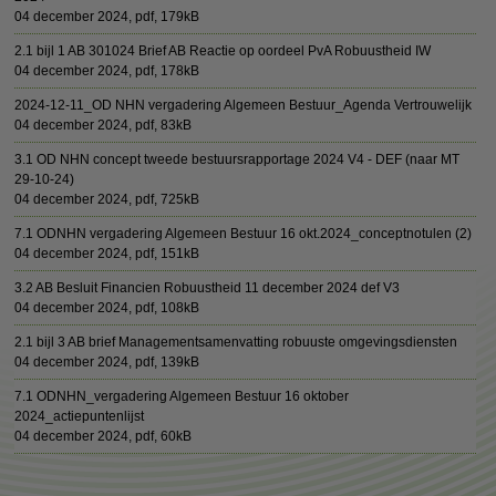
04 december 2024,
pdf
, 179kB
2.1 bijl 1 AB 301024 Brief AB Reactie op oordeel PvA Robuustheid IW
04 december 2024,
pdf
, 178kB
2024-12-11_OD NHN vergadering Algemeen Bestuur_Agenda Vertrouwelijk
04 december 2024,
pdf
, 83kB
3.1 OD NHN concept tweede bestuursrapportage 2024 V4 - DEF (naar MT
29-10-24)
04 december 2024,
pdf
, 725kB
7.1 ODNHN vergadering Algemeen Bestuur 16 okt.2024_conceptnotulen (2)
04 december 2024,
pdf
, 151kB
3.2 AB Besluit Financien Robuustheid 11 december 2024 def V3
04 december 2024,
pdf
, 108kB
2.1 bijl 3 AB brief Managementsamenvatting robuuste omgevingsdiensten
04 december 2024,
pdf
, 139kB
7.1 ODNHN_vergadering Algemeen Bestuur 16 oktober
2024_actiepuntenlijst
04 december 2024,
pdf
, 60kB