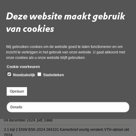
Deze website maakt gebruik
van cookies
Deel deze pagina
Wij gebruiken cookies om de website goed te laten functioneren en om
inzicht te verkrijgen in het gebruik van onze website. U gaat akkoord met
onze cookies als u onze website blijft gebruiken.
Cookie voorkeuren
Vergaderstukken AB 11 december 2024
Noodzakelijk
Statistieken
3.1 AB Besluit 11-12-2024 2e bestuursrapportage ODNHN 2024 def
04 december 2024,
pdf
, 102kB
Opslaan
2.1 AB Memo Brief OD NHN brief Reactie I&W 200924 def
04 december 2024,
pdf
, 70kB
Details
7.1 OD NHN_vergadering Algemeen Bestuur 16 oktober 2024_Besluitenlijst
04 december 2024,
pdf
, 59kB
2.1 bijl 2 ENW BSK-2024 284101 Kamerbrief voortg versterk VTH-stelsel okt
2024