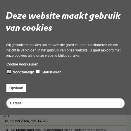
Deze website maakt gebruik
van cookies
Deel deze pagina
Wij gebruiken cookies om de website goed te laten functioneren en om
inzicht te verkrijgen in het gebruik van onze website. U gaat akkoord met
onze cookies als u onze website blijft gebruiken.
Cookie voorkeuren
Vergaderstukken AB 15 januari 2024
Noodzakelijk
Statistieken
2a AB Memo IBP VTH - Robuustheidscriteria 15 januari 2024
02 januari 2024,
pdf
, 225kB
Opslaan
1b1 Bijlage 2 Checklist brief 191223 Min I&W Checklist PvA voor OD
02 januari 2024,
pdf
, 189kB
Details
1b1 Bijlage 1 brief 191223 Min I&W OD NHN betreft beoordeling robuuste
OD
02 januari 2024,
pdf
, 148kB
1b1 AB Memo brief I&W 19 december 2023 Toetsing robuustheid