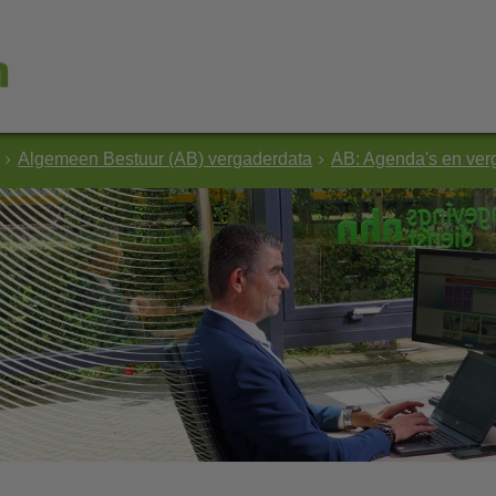
Algemeen Bestuur (AB) vergaderdata
AB: Agenda's en ver