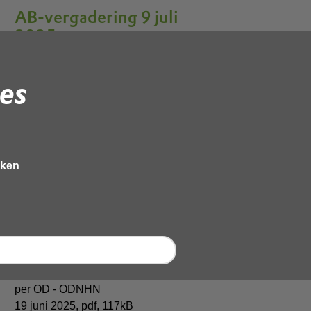
AB-vergadering 9 juli
2025
1b1
es
Brief_bezuingingscenario_OD-
NHN
19 juni 2025,
pdf
, 90kB
1b2 Persbericht provincie Noord-
eken
Holland 8 juli 2025
11 juli 2025,
docx
, 87kB
2.1 Beoordeling brief AB ODNHN
1e voortgangsrapportage
19 juni 2025,
pdf
, 102kB
2.1 Bijlage 1 brief AB Maatregelen
per OD - ODNHN
19 juni 2025,
pdf
, 117kB