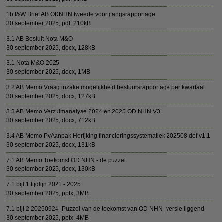
1b I&W Brief AB ODNHN tweede voortgangsrapportage
30 september 2025,
pdf
, 210kB
3.1 AB Besluit Nota M&O
30 september 2025,
docx
, 128kB
3.1 Nota M&O 2025
30 september 2025,
docx
, 1MB
3.2 AB Memo Vraag inzake mogelijkheid bestuursrapportage per kwartaal
30 september 2025,
docx
, 127kB
3.3 AB Memo Verzuimanalyse 2024 en 2025 OD NHN V3
30 september 2025,
docx
, 712kB
3.4 AB Memo PvAanpak Herijking financieringssystematiek 202508 def v1.1
30 september 2025,
docx
, 131kB
7.1 AB Memo Toekomst OD NHN - de puzzel
30 september 2025,
docx
, 130kB
7.1 bijl 1 tijdlijn 2021 - 2025
30 september 2025,
pptx
, 3MB
7.1 bijl 2 20250924_Puzzel van de toekomst van OD NHN_versie liggend
30 september 2025,
pptx
, 4MB