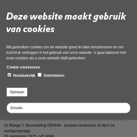
Deel deze pagina
Deze website maakt gebruik
van cookies
Wij gebruiken cookies om de website goed te laten functioneren en om
Vergaderstukken AB 15 oktober 2025
inzicht te verkrijgen in het gebruik van onze website. U gaat akkoord met
onze cookies als u onze website blijft gebruiken.
1b1 Brief Regietafel NHN - FUGR - juli 2025
Cookie voorkeuren
30 september 2025,
pdf
, 157kB
Noodzakelijk
Statistieken
1b2 AB Memo Reactie VVD-motie Koggenland 8 juli 2025 aanpas
30 september 2025,
docx
, 128kB
Opslaan
1b2 Motie-Onderzoek governance-OD's 23-juni-2025
30 september 2025,
pdf
, 97kB
Details
1b Bijlage 1 - Analyse 2e voortgangsrapp. - Monitor robuustheid OD's
30 september 2025,
pdf
, 776kB
1b Bijlage 2. Beoordeling ODNHN - analyse randvoorw. en kpi's 2e
voortgangsrapp.
30 september 2025,
pdf
, 90kB