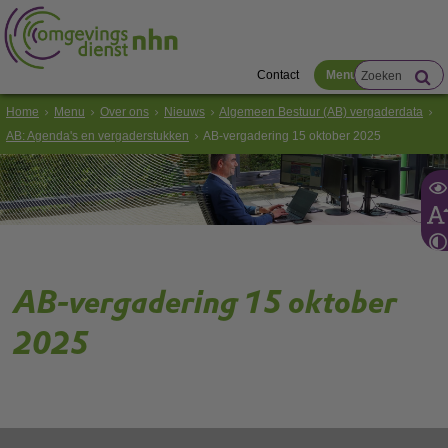
Contact
Menu
Home
Menu
Over ons
Nieuws
Algemeen Bestuur (AB) vergaderdata
AB: Agenda's en vergaderstukken
AB-vergadering 15 oktober 2025
AB-vergadering 15 oktober
2025