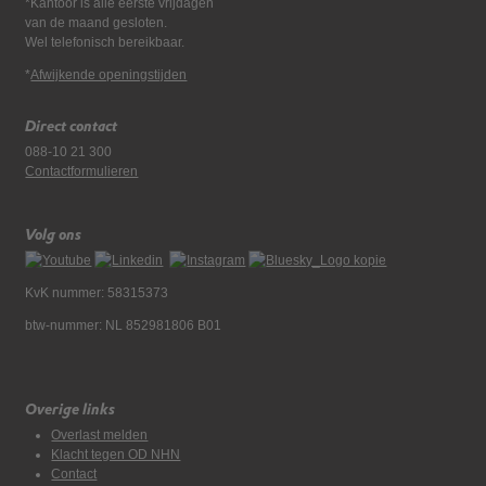
*Kantoor is alle eerste vrijdagen
van de maand gesloten.
Wel telefonisch bereikbaar.
*
Afwijkende openingstijden
Direct contact
088-10 21 300
Contactformulieren
Volg ons
KvK nummer: 58315373
btw-nummer: NL 852981806 B01
Overige links
Overlast melden
Klacht tegen OD NHN
Contact