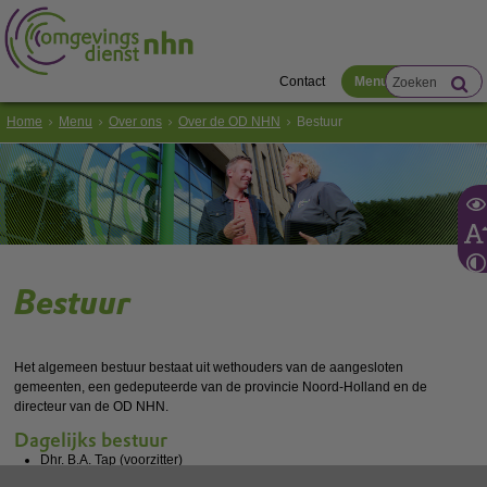
Contact
Menu
Home
Menu
Over ons
Over de OD NHN
Bestuur
Bestuur
Het algemeen bestuur bestaat uit wethouders van de aangesloten
gemeenten, een gedeputeerde van de provincie Noord-Holland en de
directeur van de OD NHN.
Dagelijks bestuur
Dhr. B.A. Tap (voorzitter)
Dhr. Q. Foppe (directeur OD NHN)