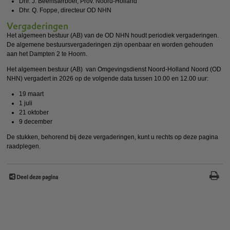
Dhr. J. Beemsterboer, Prov. Noord-Holland
Dhr. Q. Foppe, directeur OD NHN
Vergaderingen
Het algemeen bestuur (AB) van de OD NHN houdt periodiek vergaderingen.
De algemene bestuursvergaderingen zijn openbaar en worden gehouden
aan het Dampten 2 te Hoorn.
Het algemeen bestuur (AB) van Omgevingsdienst Noord-Holland Noord (OD
NHN) vergadert in 2026 op de volgende data tussen 10.00 en 12.00 uur:
19 maart
1 juli
21 oktober
9 december
De stukken, behorend bij deze vergaderingen, kunt u rechts op deze pagina
raadplegen.
Deel deze pagina